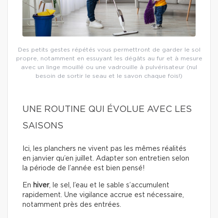
Des petits gestes répétés vous permettront de garder le sol
propre, notamment en essuyant les dégâts au fur et à mesure
avec un linge mouillé ou une vadrouille à pulvérisateur (nul
besoin de sortir le seau et le savon chaque fois!)
UNE ROUTINE QUI ÉVOLUE AVEC LES
SAISONS
Ici, les planchers ne vivent pas les mêmes réalités
en janvier qu’en juillet. Adapter son entretien selon
la période de l’année est bien pensé!
En
hiver
, le sel, l’eau et le sable s’accumulent
rapidement. Une vigilance accrue est nécessaire,
notamment près des entrées.