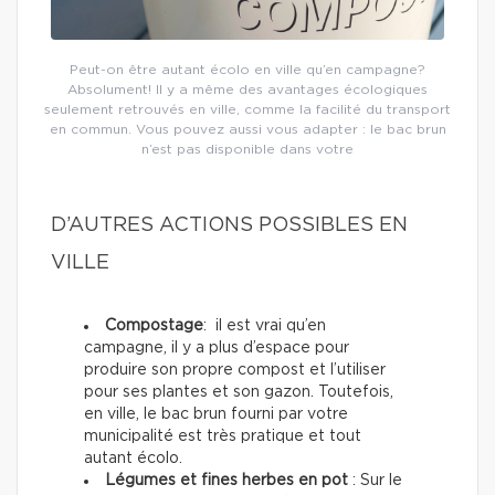
Peut-on être autant écolo en ville qu’en campagne?
Absolument! Il y a même des avantages écologiques
seulement retrouvés en ville, comme la facilité du transport
en commun. Vous pouvez aussi vous adapter : le bac brun
n’est pas disponible dans votre
D’AUTRES ACTIONS POSSIBLES EN
VILLE
Compostage
: il est vrai qu’en
campagne, il y a plus d’espace pour
produire son propre compost et l’utiliser
pour ses plantes et son gazon. Toutefois,
en ville, le bac brun fourni par votre
municipalité est très pratique et tout
autant écolo.
Légumes et fines herbes en pot
: Sur le